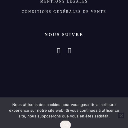
MENTIONS LÉGALES
CONDITIONS GÉNÉRALES DE VENTE
NOUS SUIVRE
Nous utilisons des cookies pour vous garantir la meilleure
COPYRIGHT © 2024 – LE SAVON QUI LAVE
expérience sur notre site web. Si vous continuez à utiliser ce
site, nous supposerons que vous en êtes satisfait.
SAVONNERIE ARTISANALE
OK
14, RUE DU PORT 63000 CLERMONT-FERRAND